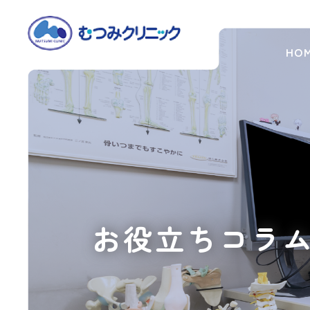
HO
新
型
コ
ロ
ナ
ウ
イ
ル
ス
お役立ちコラ