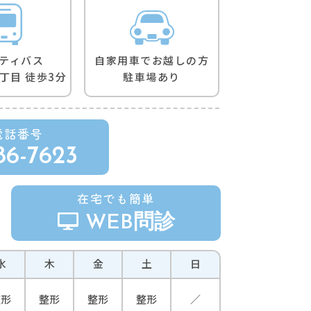
自家用車でお越しの方
ティバス
駐車場あり
丁⽬ 徒歩3分
電話番号
86-7623
在宅でも簡単
WEB問診
水
木
金
土
日
整形
整形
整形
整形
／