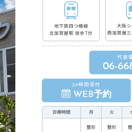
⼤阪シ
地下鉄四つ橋線
⻄加賀屋三
北加賀屋駅 徒歩7分
代表
06-66
24時間受付
WEB予約
診療
時間
月
火
整形
整形