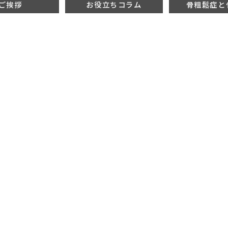
ご挨拶
お役立ちコラム
骨粗鬆症と