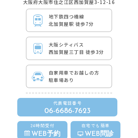
⼤阪府⼤阪市住之江区⻄加賀屋3-12-16
地下鉄四つ橋線
北加賀屋駅 徒歩7分
⼤阪シティバス
⻄加賀屋三丁⽬ 徒歩3分
自家用車でお越しの方
駐車場あり
代表電話番号
06-6686-7623
24時間受付
在宅でも簡単
WEB予約
WEB問診