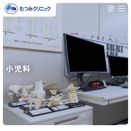
大
阪
市
住
之
江
区・
北
加
小児科
賀
屋
の
整
形
外
科・
内
科、
む