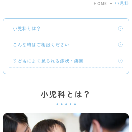
つ
小児科
HOME
み
ク
リ
小児科とは？
ニ
ッ
ク
こんな時はご相談ください
の
小
子どもによく見られる症状・疾患
児
科
小児科とは？