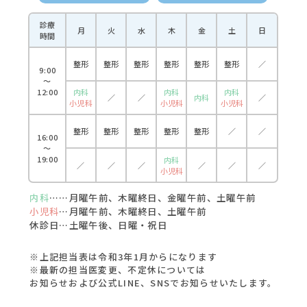
診療
月
火
水
木
金
土
日
時間
整形
整形
整形
整形
整形
整形
／
9:00
〜
12:00
内科
内科
内科
／
／
内科
／
小児科
小児科
小児科
整形
整形
整形
整形
整形
／
／
16:00
〜
19:00
内科
／
／
／
／
／
／
小児科
内科
……月曜午前、木曜終日、金曜午前、土曜午前
小児科
…月曜午前、木曜終日、土曜午前
休診日…土曜午後、日曜・祝日
※上記担当表は令和3年1月からになります
※最新の担当医変更、不定休については
お知らせおよび公式LINE、SNSでお知らせいたします。