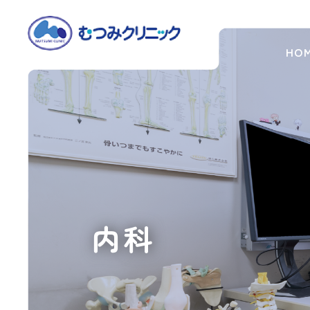
HO
大
阪
市
住
之
江
区・
北
加
賀
屋
内科
の
整
形
外
科・
内