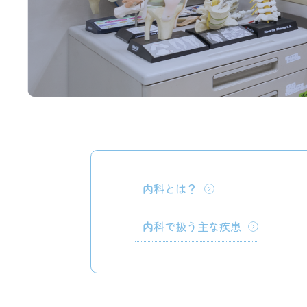
科、
む
つ
み
ク
リ
ニ
ッ
ク
の
内
科
内科とは？
内科で扱う主な疾患