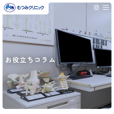
膝
の
痛
み
早
期
変
形
性
お役立ちコラム
膝
関
節
症
に
つ
い
て