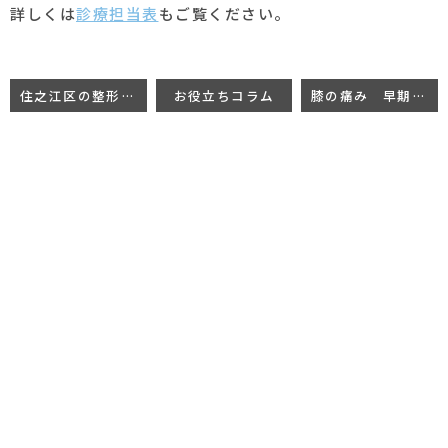
詳しくは
診療担当表
もご覧ください。
住之江区の整形外科ならむつみクリニックへ
お役立ちコラム
膝の痛み 早期変形性膝関節症について 続き