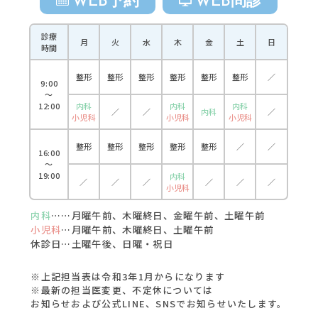
WEB予約
WEB問診
診療
月
火
水
木
金
土
日
時間
整形
整形
整形
整形
整形
整形
／
9:00
〜
12:00
内科
内科
内科
／
／
内科
／
小児科
小児科
小児科
整形
整形
整形
整形
整形
／
／
16:00
〜
19:00
内科
／
／
／
／
／
／
小児科
内科
……月曜午前、木曜終日、金曜午前、土曜午前
小児科
…月曜午前、木曜終日、土曜午前
休診日…土曜午後、日曜・祝日
※上記担当表は令和3年1月からになります
※最新の担当医変更、不定休については
お知らせおよび公式LINE、SNSでお知らせいたします。