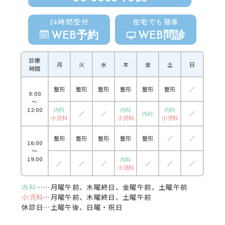
24時間受付
在宅でも簡単
WEB予約
WEB問診
診療
月
火
水
木
金
土
日
時間
整形
整形
整形
整形
整形
整形
／
9:00
〜
12:00
内科
内科
内科
／
／
内科
／
小児科
小児科
小児科
整形
整形
整形
整形
整形
／
／
16:00
〜
19:00
内科
／
／
／
／
／
／
小児科
内科
……月曜午前、木曜終日、金曜午前、土曜午前
小児科
…月曜午前、木曜終日、土曜午前
休診日…土曜午後、日曜・祝日