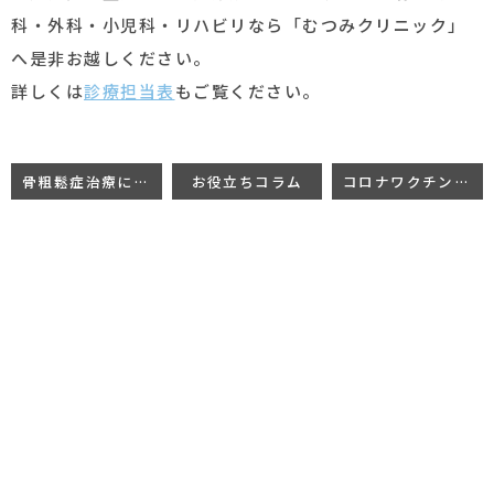
科・外科・小児科・リハビリなら「むつみクリニック」
へ是非お越しください。
詳しくは
診療担当表
もご覧ください。
骨粗鬆症治療における最新の治療薬(ロモソズマブ)について
お役立ちコラム
コロナワクチン2回目の接種終了