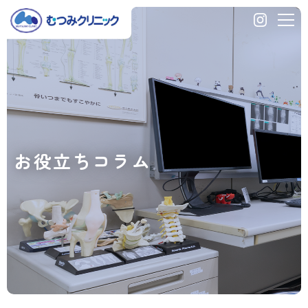
新
型
コ
ロ
ナ
ワ
ク
チ
ン
お役立ちコラム
の
効
果
お
よ
び
副
反
応
の