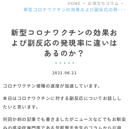
発
HOME
お役立ちコラム
現
新型コロナワクチンの効果および副反応の発･･･
率
に
違
新型コロナワクチンの効果お
い
よび副反応の発現率に違いは
は
あ
あるのか？
る
の
か？
2021.06.21
コロナワクチン接種の速度が加速しています。
本日はコロナワクチンに対する副反応についてお話しし
たいと思います。
何回か前の記事でも書きましたがニュースなどでもお馴染
みの感染症専門医である忽那賢志先生のコラムから引用