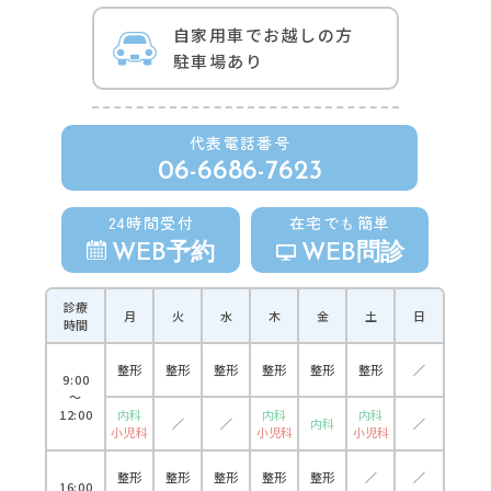
自家用車でお越しの方
駐車場あり
代表電話番号
06-6686-7623
24時間受付
在宅でも簡単
WEB予約
WEB問診
診療
月
火
水
木
金
土
日
時間
整形
整形
整形
整形
整形
整形
／
9:00
〜
12:00
内科
内科
内科
／
／
内科
／
小児科
小児科
小児科
整形
整形
整形
整形
整形
／
／
16:00