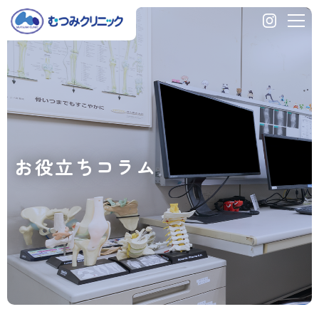
い
つ
ま
で
骨
粗
鬆
症
治
お役立ちコラム
療
を
続
け
れ
ば
良
い
の
か？