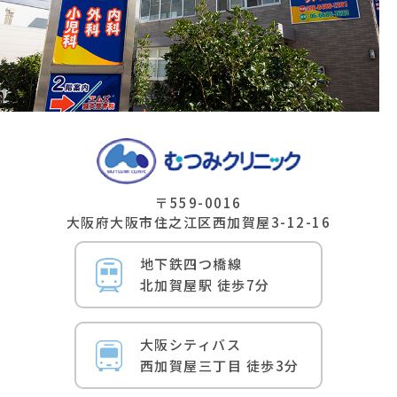
〒559-0016
⼤阪府⼤阪市住之江区⻄加賀屋3-12-16
地下鉄四つ橋線
北加賀屋駅 徒歩7分
⼤阪シティバス
⻄加賀屋三丁⽬ 徒歩3分