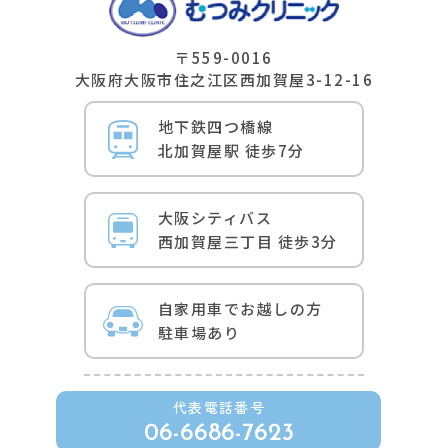
〒559-0016
⼤阪府⼤阪市住之江区⻄加賀屋3-12-16
地下鉄四つ橋線
北加賀屋駅 徒歩7分
⼤阪シティバス
⻄加賀屋三丁⽬ 徒歩3分
自家用車でお越しの方
駐車場あり
代表電話番号
06-6686-7623