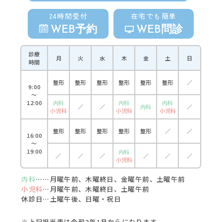
24時間受付
在宅でも簡単
WEB予約
WEB問診
診療
月
火
水
木
金
土
日
時間
整形
整形
整形
整形
整形
整形
／
9:00
〜
12:00
内科
内科
内科
／
／
内科
／
小児科
小児科
小児科
整形
整形
整形
整形
整形
／
／
16:00
〜
19:00
内科
／
／
／
／
／
／
小児科
内科
……月曜午前、木曜終日、金曜午前、土曜午前
小児科
…月曜午前、木曜終日、土曜午前
休診日…土曜午後、日曜・祝日
※上記担当表は令和3年1月からになります