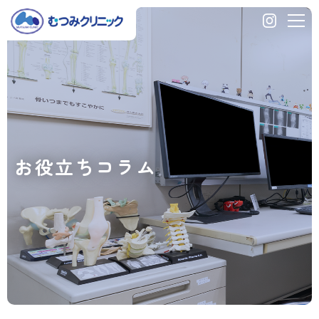
発
熱
外
来
の
お
問
合
せ
お役立ちコラム
が
止
ま
り
ま
せ
ん