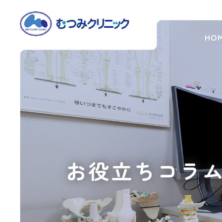
HO
オ
ミ
ク
ロ
ン
株
対
応
ワ
ク
チ
お役立ちコラ
ン
の
接
種
ス
ケ