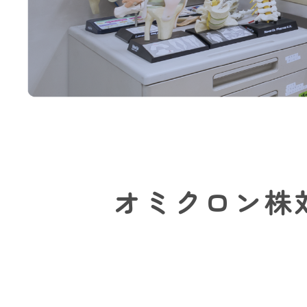
ジ
ュ
ー
ル
に
つ
い
て
オミクロン株