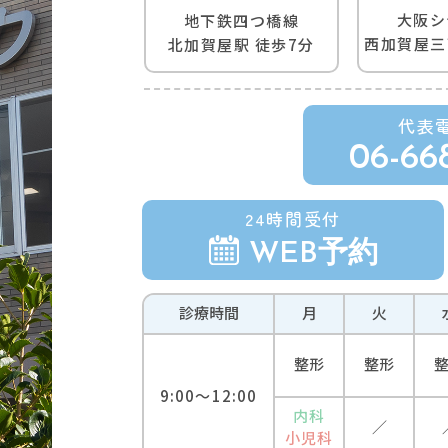
⼤阪シ
地下鉄四つ橋線
⻄加賀屋三
北加賀屋駅 徒歩7分
代表
06-66
24時間受付
WEB予約
診療
時間
月
火
整形
整形
9:00
〜
12:00
内科
／
小児科