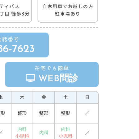
自家用車でお越しの方
ティバス
駐車場あり
丁⽬ 徒歩3分
電話番号
86-7623
在宅でも簡単
WEB問診
水
木
金
土
日
整形
整形
整形
整形
／
内科
内科
／
内科
／
小児科
小児科