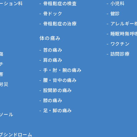
ーション科
骨粗鬆症の検査
小児科
骨ドック
健診
骨粗鬆症の治療
アレルギー
睡眠時無呼
体の痛み
ワクチン
首の痛み
傷
訪問診療
肩の痛み
チ
手・肘・腕の痛み
害
腰・背中の痛み
労災
股関節の痛み
膝の痛み
足・脚の痛み
ソール
ブシンドローム