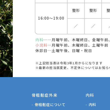
整形
整形
16:00
〜
19:00
／
／
内科
……月曜午前、木曜終日、金曜午前
小児科
…月曜午前、木曜終日、土曜午前
休診日…土曜午後、日曜・祝日
※上記担当表は令和3年1月からになります
※最新の担当医変更、不定休については
お知ら
⾻粗鬆症外来
内科
骨粗鬆症について
内科