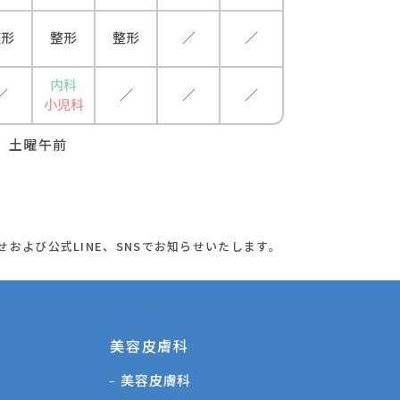
整形
整形
整形
／
／
内科
／
／
／
／
小児科
、土曜午前
せおよび公式LINE、SNSでお知らせいたします。
美容⽪膚科
美容皮膚科